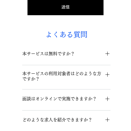
送信
よくある質問
本サービスは無料ですか？
求職者の方は無料でご利用いただけます。
本サービスの利用対象者はどのような方
ですか？
公務員経験者で民間転職を希望する方を対象と
しています。
面談はオンラインで実施できますか？
弊社との面談は原則オンラインで実施いたしま
す。
どのような求人を紹介できますか？