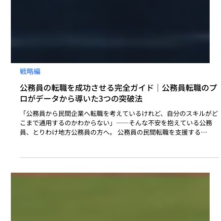
戦略編
公務員の転職を成功させる完全ガイド｜公務員転職のプ
ロがデータから導いた3つの突破法
「公務員から民間企業へ転職を考えているけれど、自分のスキルがど
こまで通用するのかわからない」――そんな不安を抱えている公務
員、とりわけ地方公務員の方へ。 公務員の民間転職を支援する
LocalX株式会社では、これまで150名以上の支援実績と100社以上の
企業ニーズを分析してきました。その経験から見えてきたのは、公務
員の転職が難しい本当の原因は「スキル不足」ではなく、企業ニーズ
を押さえずに動く「独りよがり」にあるということです。 本記事で