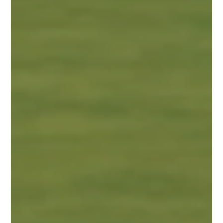
は、公務員の民間転職を成功させるために必要な視点を、現場の支援
経験から解説します。 【30秒でわかるこの記事のまとめ】 公務員の
民間転職がうまくいかない最大の原因は、企業ニーズを押さえずに
「独りよがり」になっていること 独りよがりは2つの形で現れる。 独
りよがりな企業選択：企業側のニーズを踏まえずに企業を選ぶ 独り
よがりな戦い方：企業ニーズや競合を踏まえずに訴求する 独りよが
りを脱するには、以下3つが大切 企業ニーズを押さえたターゲット選
定 企業ニーズと競争優位性を踏まえた売り込み 機会を逃さず動く 目
次 まず、現状