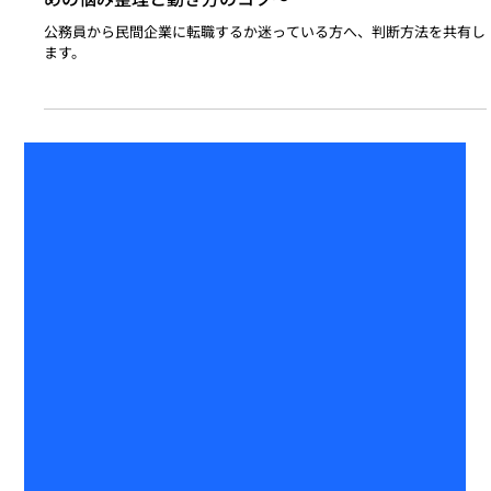
入門編
公務員から転職すべきかを判断する方法 〜後悔しないた
めの悩み整理と動き方のコツ〜
公務員から民間企業に転職するか迷っている方へ、判断方法を共有し
ます。