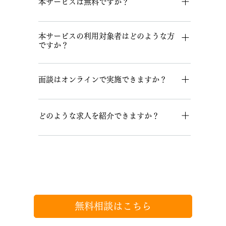
よくある質問
本サービスは無料ですか？
求職者の方は無料でご利用いただけます。
本サービスの利用対象者はどのような方
ですか？
公務員経験者で民間転職を希望する方を対象と
しています。
面談はオンラインで実施できますか？
弊社との面談は原則オンラインで実施いたしま
す。
どのような求人を紹介できますか？
求職者のご希望と企業側のニーズを踏まえて、
最適な企業の求人をご提案します。