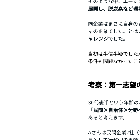
そのような中、エージ
展開し、脱炭素など環
同企業はまさに自身の
ャの企業でした。とは
ャレンジ
でした。
当初は半信半疑でした
条件も問題なかったこ
考察：第一志望
30代後半という年齢
「民間×自治体×分野
あると考えます。
Aさんは民間企業2社
員として行政側の事情