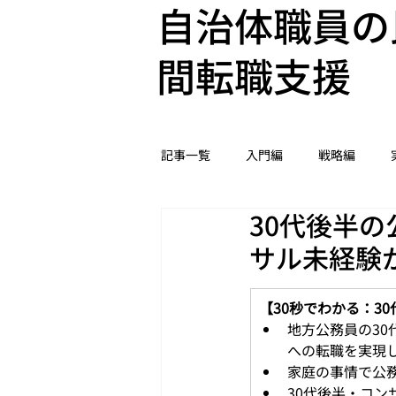
自治体職員の
間転職支援
記事一覧
入門編
戦略編
30代後半の
サル未経験
【30秒でわかる：3
地方公務員の3
への転職を実現し
家庭の事情で公
30代後半・コ