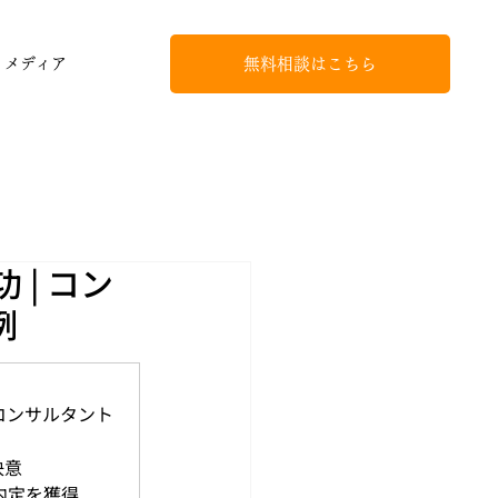
無料相談はこちら
メディア
| コン
例
コンサルタント
決意
定を獲得 