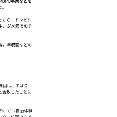
BPO事業などを
す。
とから、ドンピシ
中、
ダメ元でのチ
得。年収面などの
要因は、ずばり
と合致したことに
り、かつ自治体職
な立ち位置の方で