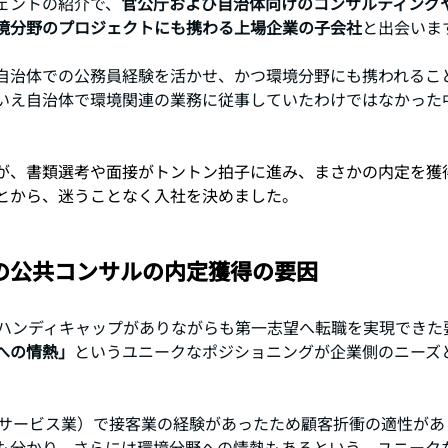
ェントの紹介で、
官公庁および自治体向けのコンサルティングや
境分野のプロジェクトにも携わる上場企業の子会社
と出会いま
自治体での公務員経験を活かせ、かつ環境分野にも携われるこ
いえ自治体で環境関連の業務に従事していたわけではなかった
が、書類選考や面接がトントン拍子に進み、まさかの内定を獲
とから、迷うことなく入社を決めました。
の公共コンサルの内定獲得の要因
のハンディキャップがありながらも第一志望へ転職を実現できた
への情熱」
というユニークなポジショニングが企業側のニーズ
（サービス業）で接客業の経験があったため顧客折衝の適性があ
も分かり、さらには環境分野への情熱もあるという、ユニーク