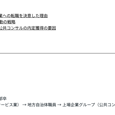
業への転職を決意した
理由
活動の戦略
公共コンサルの内定獲得
の要因
部卒
ービス業） → 地方自治体職員 → 上場企業グループ（公共コ